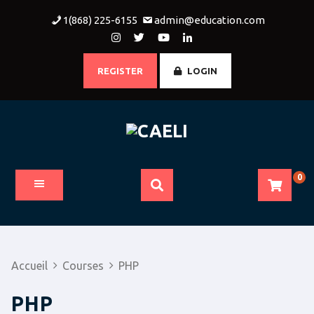
Skip
1(868) 225-6155
admin@education.com
to
content
REGISTER
LOGIN
0
Accueil
Courses
PHP
PHP