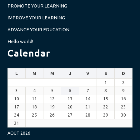
PROMOTE YOUR LEARNING
IMPROVE YOUR LEARNING
ADVANCE YOUR EDUCATION
Hello world!
Calendar
L
M
M
J
V
S
D
1
2
3
4
5
6
7
8
9
10
11
12
13
14
15
16
17
18
19
20
21
22
23
24
25
26
27
28
29
30
31
AOÛT 2026